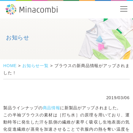
お知らせ
HOME
>
お知らせ一覧
>
ブラウスの新商品情報がアップされま
した！
2019/03/06
製品ラインナップの
商品情報
に新製品がアップされました。
この半袖ブラウスの素材は［打ち水］の原理を用いており、運
動時等に発生した汗を肌側の繊維が素早く吸収し生地表面の気
化促進繊維が蒸発を加速させることで衣服内の熱を奪い温度を